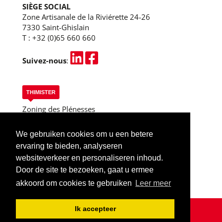
SIÈGE SOCIAL
Zone Artisanale de la Riviérette 24-26
7330 Saint-Ghislain
T :
+32 (0)65 660 660
Suivez-nous
:
THIMISTER
Zoning des Plénesses
Rue des 3 Entités, 13
B-4890 Thimister
We gebruiken cookies om u een betere
T :
+32 (0)87 445 955
ervaring te bieden, analyseren
Thimister (Liège)
websiteverkeer en personaliseren inhoud.
Door de site te bezoeken, gaat u ermee
akkoord om cookies te gebruiken
Leer meer
Ik accepteer