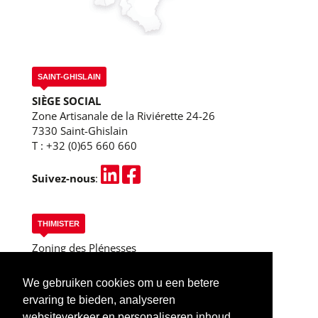
SAINT-GHISLAIN
SIÈGE SOCIAL
Zone Artisanale de la Riviérette 24-26
7330 Saint-Ghislain
T :
+32 (0)65 660 660
Suivez-nous
:
THIMISTER
Zoning des Plénesses
Rue des 3 Entités, 13
B-4890 Thimister
We gebruiken cookies om u een betere
T :
+32 (0)87 445 955
ervaring te bieden, analyseren
Thimister (Liège)
websiteverkeer en personaliseren inhoud.