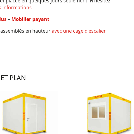
 et placée en quelques jours seulement. N’hésitez
s informations
.
lus
–
Mobilier payant
e assemblés en hauteur
avec une cage d’escalier
 ET PLAN