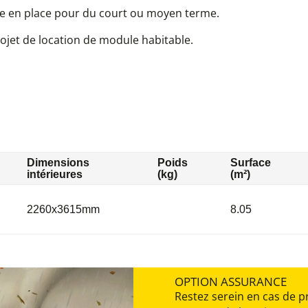
se en place pour du court ou moyen terme.
ojet de location de module habitable.
Dimensions
Poids
Surface
intérieures
(kg)
(m²)
2260x3615mm
8.05
OPTION ASSURANCE
Restez serein en cas de 