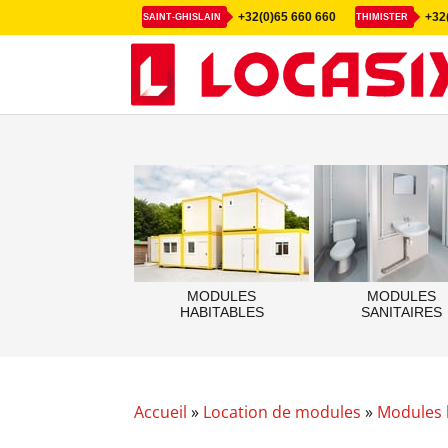
+32(0)65 660 660
+32(
SAINT-GHISLAIN
THIMISTER
MODULES
MODULES
HABITABLES
SANITAIRES
Accueil
»
Location de modules
»
Modules 