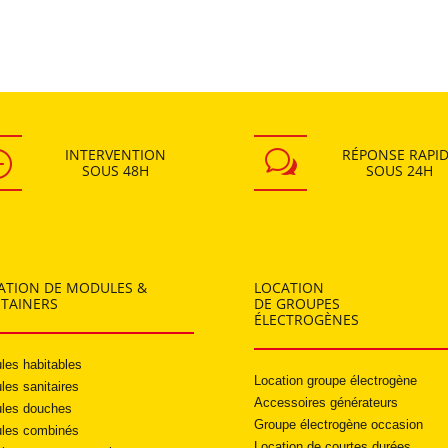
INTERVENTION
RÉPONSE RAPI
}
w
SOUS
48H
SOUS
24H
ATION DE MODULES &
LOCATION
TAINERS
DE GROUPES
ÉLECTROGÈNES
les habitables
Location groupe électrogène
les sanitaires
Accessoires générateurs
les douches
Groupe électrogène occasion
les combinés
Location de courtes durées