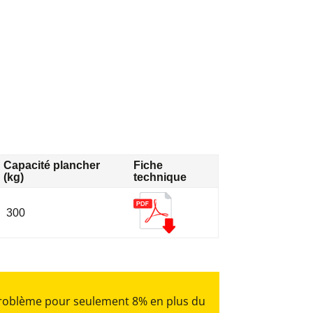
Capacité plancher
Fiche
(kg)
technique
300
problème pour seulement 8% en plus du