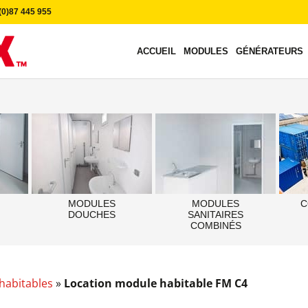
0)87 445 955
ACCUEIL
MODULES
GÉNÉRATEURS
MODULES
MODULES
C
DOUCHES
SANITAIRES
COMBINÉS
habitables
»
Location module habitable FM C4