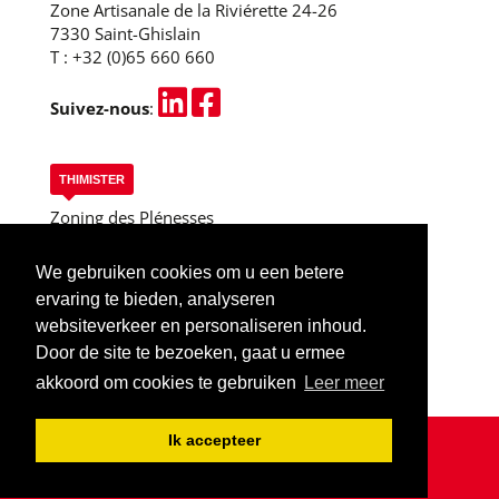
Zone Artisanale de la Riviérette 24-26
7330 Saint-Ghislain
T :
+32 (0)65 660 660
Suivez-nous
:
THIMISTER
Zoning des Plénesses
Rue des 3 Entités, 13
B-4890 Thimister
We gebruiken cookies om u een betere
T :
+32 (0)87 445 955
ervaring te bieden, analyseren
Thimister (Liège)
websiteverkeer en personaliseren inhoud.
Door de site te bezoeken, gaat u ermee
akkoord om cookies te gebruiken
Leer meer
Ik accepteer
© 2018-2024 - LOCASIX - ALLE RECHTEN VOORBEHOUDEN -
PRIVACYBELEID