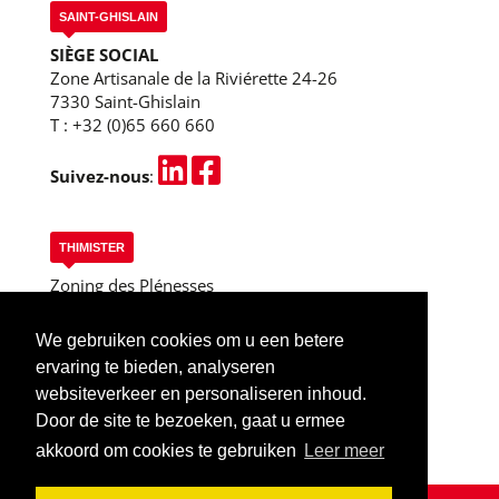
SAINT-GHISLAIN
SIÈGE SOCIAL
Zone Artisanale de la Riviérette 24-26
7330 Saint-Ghislain
T :
+32 (0)65 660 660
Suivez-nous
:
THIMISTER
Zoning des Plénesses
Rue des 3 Entités, 13
B-4890 Thimister
We gebruiken cookies om u een betere
T :
+32 (0)87 445 955
ervaring te bieden, analyseren
Thimister (Liège)
websiteverkeer en personaliseren inhoud.
Door de site te bezoeken, gaat u ermee
akkoord om cookies te gebruiken
Leer meer