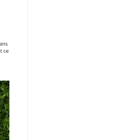
dans
t ce