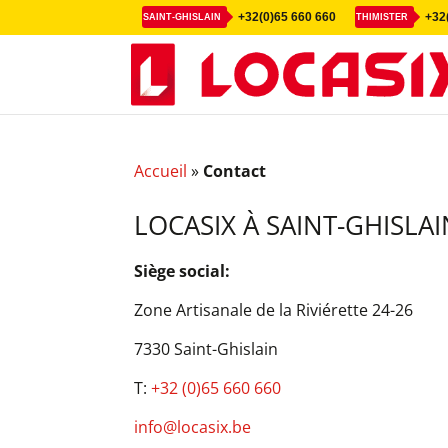
+32(0)65 660 660
+32(
SAINT-GHISLAIN
THIMISTER
Accueil
»
Contact
LOCASIX À SAINT-GHISLAI
Siège social:
Zone Artisanale de la Riviérette 24-26
7330 Saint-Ghislain
T:
+32 (0)65 660 660
info@locasix.be