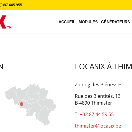
0)87 445 955
ACCUEIL
MODULES
GÉNÉRATEURS
N
LOCASIX À THIM
Zoning des Plénesses
Rue des 3 entités, 13
B-4890 Thimister
T:
+32 87 44 59 55
thimister@locasix.be