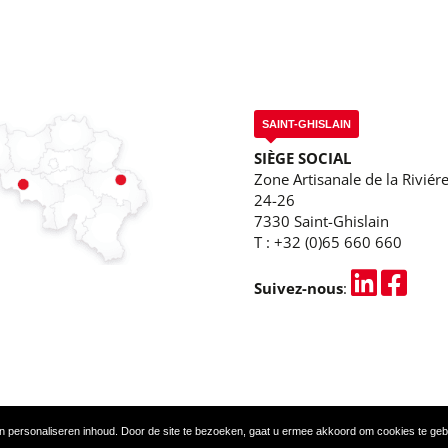
SAINT-GHISLAIN
SIÈGE SOCIAL
Zone Artisanale de la Riviére
24-26
7330 Saint-Ghislain
T :
+32 (0)65 660 660
Suivez-nous
:
n personaliseren inhoud. Door de site te bezoeken, gaat u ermee akkoord om cookies te ge
PRIVACYBELEID