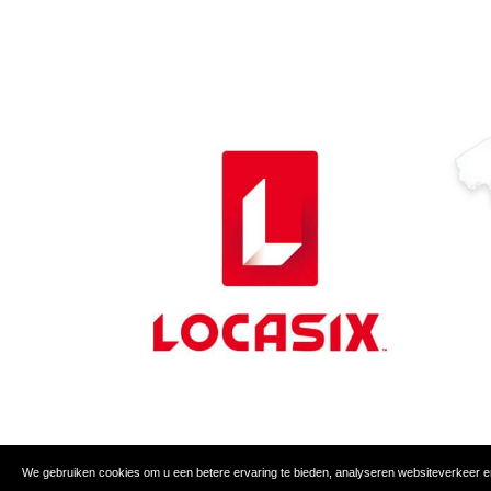
We gebruiken cookies om u een betere ervaring te bieden, analyseren websiteverkeer e
© 2018-2024 - LOCASIX - ALLE RECHTEN VOORBEHOUDEN -