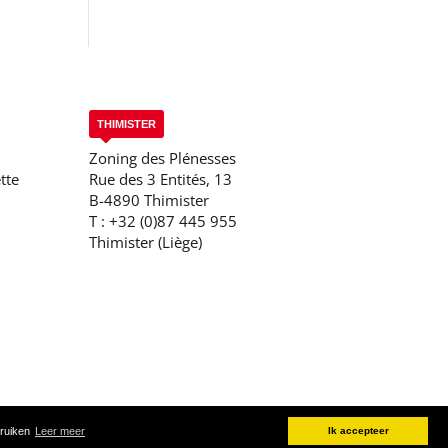
THIMISTER
Zoning des Plénesses
tte
Rue des 3 Entités, 13
B-4890 Thimister
T :
+32 (0)87 445 955
Thimister (Liège)
bruiken
Leer meer
Ik accepteer