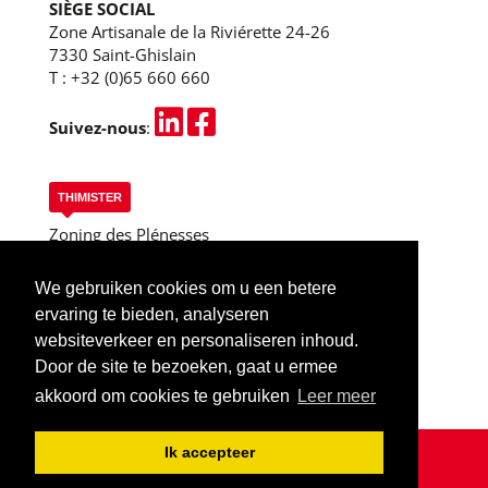
SIÈGE SOCIAL
Zone Artisanale de la Riviérette 24-26
7330 Saint-Ghislain
T :
+32 (0)65 660 660
Suivez-nous
:
THIMISTER
Zoning des Plénesses
Rue des 3 Entités, 13
B-4890 Thimister
We gebruiken cookies om u een betere
T :
+32 (0)87 445 955
ervaring te bieden, analyseren
Thimister (Liège)
websiteverkeer en personaliseren inhoud.
Door de site te bezoeken, gaat u ermee
akkoord om cookies te gebruiken
Leer meer
Ik accepteer
© 2018-2024 - LOCASIX - ALLE RECHTEN VOORBEHOUDEN -