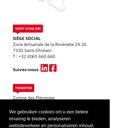
SAINT-GHISLAIN
SIÈGE SOCIAL
Zone Artisanale de la Riviérette 24-26
7330 Saint-Ghislain
T :
+32 (0)65 660 660
Suivez-nous
:
THIMISTER
Zoning des Plénesses
Rue des 3 Entités, 13
B-4890 Thimister
We gebruiken cookies om u een betere
T :
+32 (0)87 445 955
ervaring te bieden, analyseren
Thimister (Liège)
websiteverkeer en personaliseren inhoud.