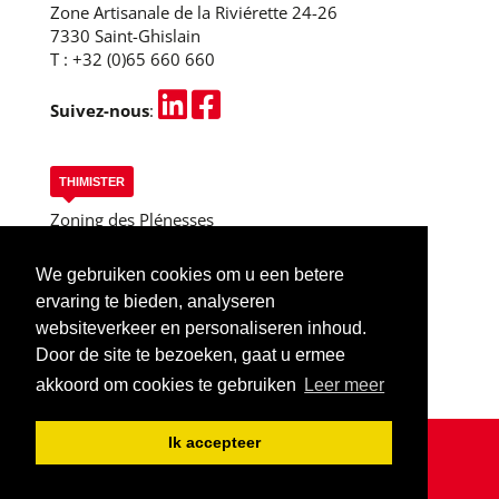
Zone Artisanale de la Riviérette 24-26
7330 Saint-Ghislain
T :
+32 (0)65 660 660
Suivez-nous
:
THIMISTER
Zoning des Plénesses
Rue des 3 Entités, 13
B-4890 Thimister
We gebruiken cookies om u een betere
T :
+32 (0)87 445 955
ervaring te bieden, analyseren
Thimister (Liège)
websiteverkeer en personaliseren inhoud.
Door de site te bezoeken, gaat u ermee
akkoord om cookies te gebruiken
Leer meer
Ik accepteer
© 2018-2024 - LOCASIX - ALLE RECHTEN VOORBEHOUDEN -
PRIVACYBELEID