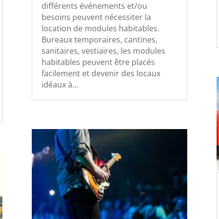
différents événements et/ou
besoins peuvent nécessiter la
location de modules habitables.
Bureaux temporaires, cantines,
sanitaires, vestiaires, les modules
habitables peuvent être placés
facilement et devenir des locaux
idéaux à...