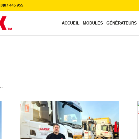
0)87 445 955
ACCUEIL
MODULES
GÉNÉRATEURS
 …